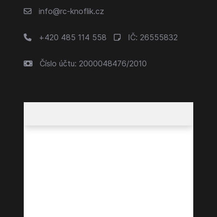
info@rc-knoflik.cz
+420 485 114 558
IČ: 26555832
Číslo účtu: 2000048476/2010