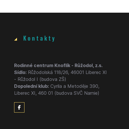
Kontakty
Rodinné centrum Knoflík - Růžodol, z.s.
Sídlo:
Růžodolská 118/26, 46001 Liberec XI
- Růžodol I (budova ZŠ)
Dopolední klub:
Cyrila a Metoděje 390,
Liberec XI, 460 01 (budova SVČ Narnie)