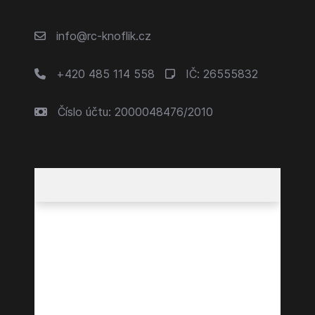
info@rc-knoflik.cz
+420 485 114 558
IČ: 26555832
Číslo účtu: 2000048476/2010