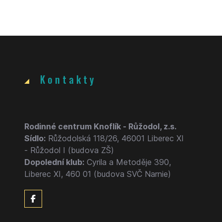
Kontakty
Rodinné centrum Knoflík - Růžodol, z.s.
Sídlo:
Růžodolská 118/26, 46001 Liberec XI
- Růžodol I (budova ZŠ)
Dopolední klub:
Cyrila a Metoděje 390,
Liberec XI, 460 01 (budova SVČ Narnie)