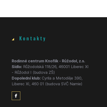
Kontakty
Rodinné centrum Knoflík - Růžodol, z.s.
Sídlo:
Růžodolská 118/26, 46001 Liberec XI
- Růžodol I (budova ZŠ)
Dopolední klub:
Cyrila a Metoděje 390,
Liberec XI, 460 01 (budova SVČ Narnie)