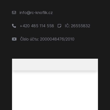
info@rc-knoflik.cz
+420 485 114 558
IČ: 26555832
Číslo účtu: 2000048476/2010